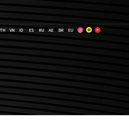
TH
VN
ID
ES
RU
AE
BR
EU