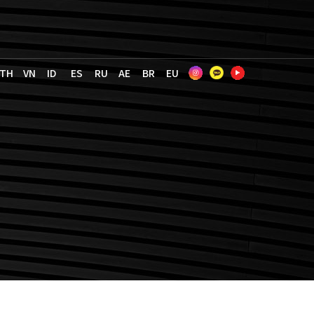
TH
VN
ID
ES
RU
AE
BR
EU