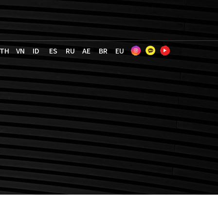
TH
VN
ID
ES
RU
AE
BR
EU